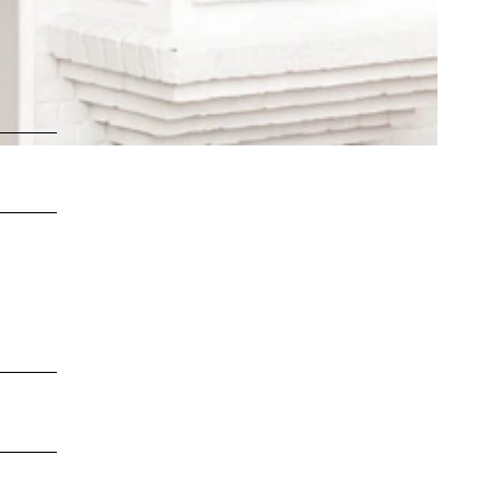
LEBENSWERT
Kurabgabe
Jobbörse |
Leben &
Arbeiten
Sitemap
DE
EN
DA
FR
ES
IT
PL
SW
NO
NL