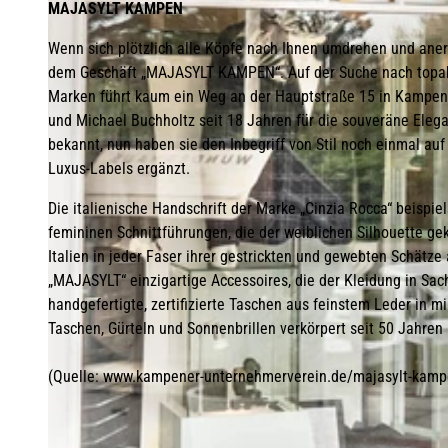
MAJASYLT KAMPEN
Wenn sich plötzlich alle Köpfe nach Ihnen umdrehen und ane
dem Geschäft „MAJASYLT KAMPEN“. Auf der Suche nach topak
Marken führt kaum ein Weg an der Hauptstraße 15 in Kampen 
und Michael Buchholtz seit 18 Jahren für die souveräne Eleg
bekannt, nun haben sie den Inbegriff von Stil noch einmal a
Luxus-Labels ergänzt.
Die italienische Handschrift der Marke „Cinzia Rocca“ beispi
femininen Schnittführungen, die der weiblichen Silhouette g
Italien in jeder Faser ihrer gestrickten und gewebten Schätz
„MAJASYLT“ einzigartige Accessoires, die der Kleidung in Sach
handgefertigte, zertifizierte Taschen aus feinstem Leder in 
Taschen, Gürteln und Sonnenbrillen verkörpert seit 50 Jahren
(Quelle: www.kampener-unternehmerverein.de/majasylt-kamp