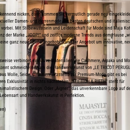
rkennend nicken, dann kommen Sie vermutlich gerade neu eingekleid
tueller Damen- und Herrenmode der besten deutschen und italienis
vorbei. Mit Stilbewusstsein und Leidenschaft für Mode sind Maja Ko
anz der Marke „JOOP!“ und zeitlos moderne Trends aus dem Hause „wi
uf eine ganz neue Ebene angehoben und ihr Angebot um innovative, ne
elsweise verbindet exklusive Materialien wie Cashmere, Alpaka und Mo
ekonnt schmeicheln. Auch die Handwerkskunst von „LE TRICOT PERUGIA
e aus Wolle, Seide, Cashmere. Passend zur Premium-Mode gibt es bei
en Exklusivität in nichts nachstehen: „STIEBICH & RIETH“ steht für
minimalistischem Design. Oder „Aigner“, das unverkennbare Logo auf d
 Lebensart und Handwerkskunst in Perfektion.
en)