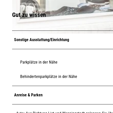
© TSK / Birgit Friese |
CC-BY
Gut zu wissen
© Kampener Unternehmerverein, TSK |
CC-BY
Sonstige Ausstattung/Einrichtung
Parkplätze in der Nähe
Behindertenparkplätze in der Nähe
Anreise & Parken