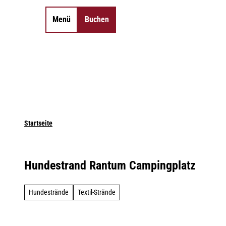
Z
u
Menü
Buchen
Merkzettel
Suche
m
I
n
h
a
l
t
Startseite
Hundestrand Rantum Campingplatz
Hundestrände
Textil-Strände