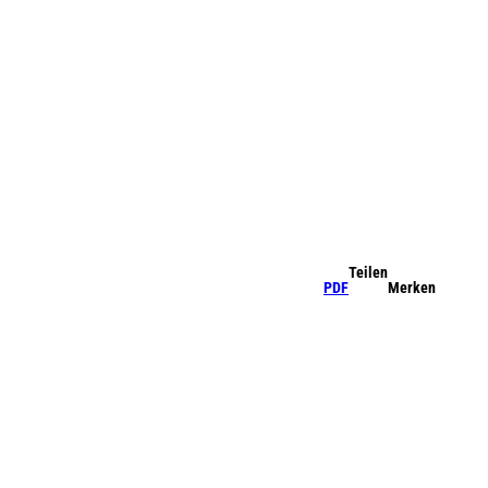
©
©
0
Sehenswertes
Unterkünfte
Veranstaltungen
Sommer
©
©
Teilen
PDF
Merken
Camping
Anreise &
Inselorte
Tickets
Mobilität
©
Gutscheine