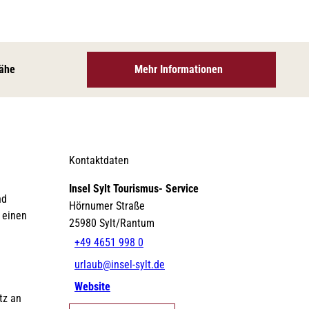
©
©
©
Essen & Trinken
Shopping
Hotel-
Erlebnisse
Strandkörbe
angebote
Nähe
Mehr Informationen
©
©
©
©
Wandern
SPA-Anwendungen
Radfahren
Schiffsausflüge
Gruppen-
unterkünfte
Kontaktdaten
©
©
Aktivitäten
Insel Sylt Tourismus- Service
nd
Hörnumer Straße
Tagungs- &
Gruppen- & Geschäftsreisen
Insel-News
 einen
Eventlocations
25980
Sylt/Rantum
+49 4651 998 0
urlaub@insel-sylt.de
Website
Sitemap
tz an