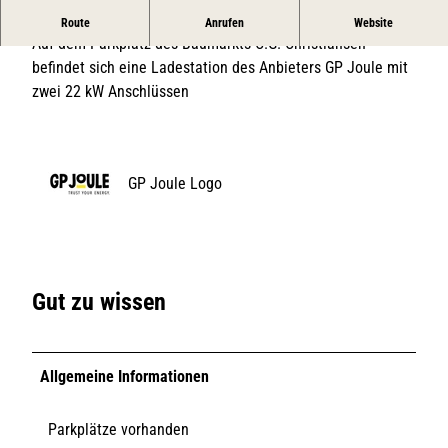
Ladestation von GP Joule mit 2 Anschlüssen
Route
Anrufen
Website
Auf dem Parkplatz des Baumarkts C.G. Christiansen
befindet sich eine Ladestation des Anbieters GP Joule mit
zwei 22 kW Anschlüssen
GP Joule Logo
Gut zu wissen
Allgemeine Informationen
Parkplätze vorhanden