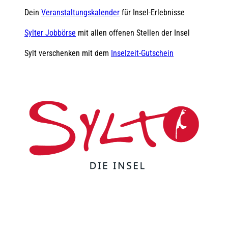
Dein
Veranstaltungskalender
für Insel-Erlebnisse
Sylter Jobbörse
mit allen offenen Stellen der Insel
Sylt verschenken mit dem
Inselzeit-Gutschein
F
Y
I
t
L
a
o
n
i
i
c
u
s
k
n