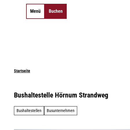
Z
u
Menü
Buchen
Merkzettel
Suche
m
I
n
h
a
l
t
Startseite
Bushaltestelle Hörnum Strandweg
Bushaltestellen
Busunternehmen