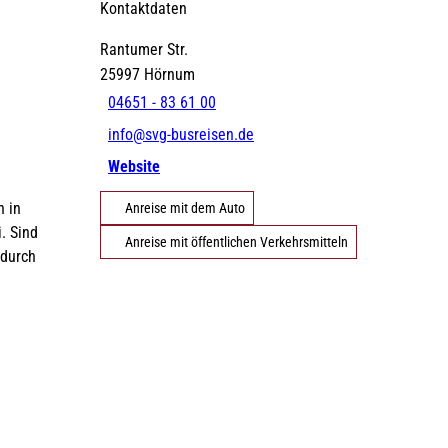
Kontaktdaten
Rantumer Str.
©
DE
EN
DA
FR
ES
IT
PL
SW
NO
NL
25997
Hörnum
Strände
Gezeiten
Webcams
04651 - 83 61 00
info@svg-busreisen.de
Website
h in
Anreise mit dem Auto
Erlebnisse finden
. Sind
Anreise mit öffentlichen Verkehrsmitteln
 durch
©
©
Natürlich Sylt
Urlaub mit Hund
©