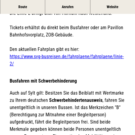
für den Oststrand und den Hafen
Route
Anrufen
Website
Die Linie 2 bringt dich von Hörnum nach Westerland.
Tickets erhältst du direkt beim Busfahrer oder am Pavillon
Bahnhofsvorplatz, ZOB-Gebäude.
Den aktuellen Fahrplan gibt es hier:
https://www.svg-busreisen.de/fahrplaene/fahrplaene/linie-
2/
Busfahren mit Schwerbehinderung
Auch auf Sylt gilt: Besitzen Sie das Beiblatt mit Wertmarke
zu Ihrem deutschen
Schwerbehindertenausweis
, fahren Sie
unentgeltlich in unseren Bussen. Ist das Merkzeichen "B"
(Berechtigung zur Mitnahme einer Begleitperson)
aufgedruckt, fährt die Begleitperson frei. Sind beide
Merkmale gegeben können beide Personen unentgeltlich