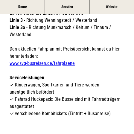
Bushaltestelle in Braderup
Route
Anrufen
Website
Es verkehren die
Linien 3 / 3a
der SVG:
Linie 3
- Richtung Wenningstedt / Westerland
Linie 3a
- Richtung Munkmarsch / Keitum / Tinnum /
Westerland
Den aktuellen Fahrplan mit Preisübersicht kannst du hier
herunterladen:
www.svg-busreisen.de/fahrplaene
Serviceleistungen
✓ Kinderwagen, Sportkarren und Tiere werden
unentgeltlich befördert
✓ Fahrrad Huckepack: Die Busse sind mit Fahrradträgern
ausgestattet
✓ verschiedene Kombitickets (Eintritt + Busanreise)