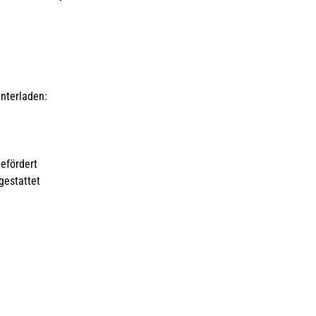
unterladen:
efördert
gestattet