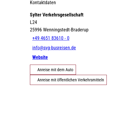
Kontaktdaten
Sylter Verkehrsgesellschaft
©
DE
EN
DA
FR
ES
IT
PL
SW
NO
NL
L24
Strände
Gezeiten
Webcams
25996
Wenningstedt-Braderup
+49 4651 83610 - 0
info@svg-busreisen.de
Website
Erlebnisse finden
Anreise mit dem Auto
Anreise mit öffentlichen Verkehrsmitteln
©
©
Natürlich Sylt
Urlaub mit Hund
©