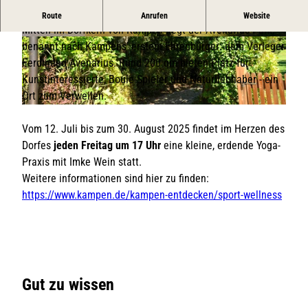
Der Avenarius-Park ist eine grüne Oase Mitten in Kampen
Route
Anrufen
Website
Mitten im Dorfkern von Kampen liegt der Avenarius-Park,
© TSK / Frenzel, SYLTPICTURE |
CC-BY
© TSK / Frenzel, SYLTPICTURE |
CC-BY
benannt nach Kampens' erstem Ehrenbürger: dem Verleger
Ferdinand Avenarius. Rund 200 qm bieten Platz für
Kunstinteressierte, Boule-Spieler und Naturliebhaber - ein
Ort zum Verweilen.
© TSK / Frenzel, SYLTPICTURE |
CC-BY
Vom 12. Juli bis zum 30. August 2025 findet im Herzen des
Dorfes
jeden Freitag um 17 Uhr
eine kleine, erdende Yoga-
Praxis mit Imke Wein statt.
Weitere informationen sind hier zu finden:
https://www.kampen.de/kampen-entdecken/sport-wellness
Gut zu wissen