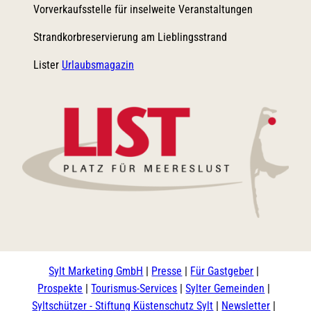
Vorverkaufsstelle für inselweite Veranstaltungen
Strandkorbreservierung am Lieblingsstrand
Lister
Urlaubsmagazin
Logo List
Sylt Marketing GmbH
Presse
Für Gastgeber
Prospekte
Tourismus-Services
Sylter Gemeinden
Syltschützer - Stiftung Küstenschutz Sylt
Newsletter