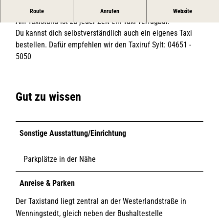
Taxistand in Wenningstedt
Route
Anrufen
Website
Am Taxistand ist zu jeder Zeit ein Taxi verfügbar.
Du kannst dich selbstverständlich auch ein eigenes Taxi
bestellen. Dafür empfehlen wir den Taxiruf Sylt: 04651 -
5050
Gut zu wissen
Sonstige Ausstattung/Einrichtung
Parkplätze in der Nähe
Anreise & Parken
Der Taxistand liegt zentral an der Westerlandstraße in
Wenningstedt, gleich neben der Bushaltestelle