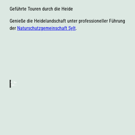
Geführte Touren durch die Heide
Genieße die Heidelandschaft unter professioneller Führung
der
Naturschutzgemeinschaft Sylt
.
W
a
n
d
© So
nja R
omm
e
erskir
ch / S
ylt Ma
r
rketin
g
N
u
a
n
t
g
u
d
© Pet
er Be
nder |
r
u
Sylt