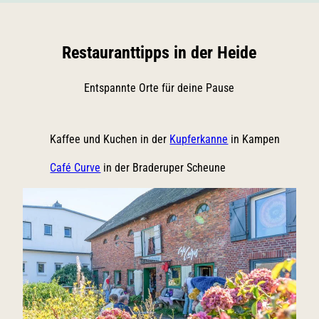
Marke
ting
k
r
u
c
n
Restauranttipps in der Heide
h
d
d
l
i
Entspannte Orte für deine Pause
i
e
c
B
h
Kaffee und Kuchen in der
Kupferkanne
in Kampen
r
e
a
Café Curve
in der Braderuper Scheune
F
d
a
e
h
r
r
u
r
p
a
e
d
r
t
H
o
e