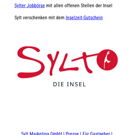
Sylter Jobbörse
mit allen offenen Stellen der Insel
Sylt verschenken mit dem
Inselzeit-Gutschein
F
Y
I
t
L
a
o
n
i
i
c
u
s
k
n
e
t
t
t
k
b
u
a
o
e
o
b
g
k
d
Sylt Marketing GmbH
Presse
Für Gastgeber