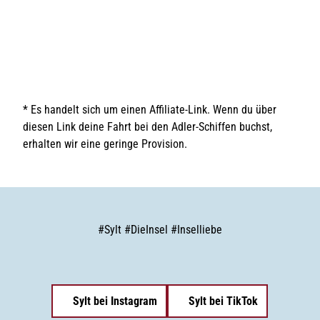
n
i
d
t
t
i
w
d
h
e
a
r
n
e
n
L
B
d
o
e
c
w
e
* Es handelt sich um einen Affiliate-Link. Wenn du über
a
o
r
l
diesen Link deine Fahrt bei den Adler-Schiffen buchst,
h
s
n
n
erhalten wir eine geringe Provision.
i
e
n
r
s
e
W
n
a
t
t
d
t
#
Sylt
#
DieInsel
#
Inselliebe
e
e
c
n
k
m
e
e
n
e
Sylt bei Instagram
Sylt bei TikTok
r
u