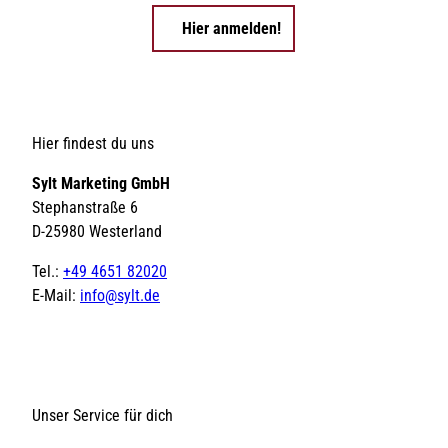
e
Hier anmelden!
r
l
e
b
e
n
Hier findest du uns
Sylt Marketing GmbH
Stephanstraße 6
D-25980 Westerland
Tel.:
+49 4651 82020
E-Mail:
info@sylt.de
Unser Service für dich