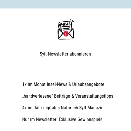
n
d
d
a
s
W
e
l
t
n
Sylt-Newsletter
abonnieren
a
t
u
r
e
r
1x im Monat Insel-News & Urlaubsangebote
b
e
„handverlesene” Beiträge & Veranstaltungstipps
h
a
4x im Jahr digitales Natürlich Sylt Magazin
u
t
Nur im Newsletter: Exklusive Gewinnspiele
n
a
h