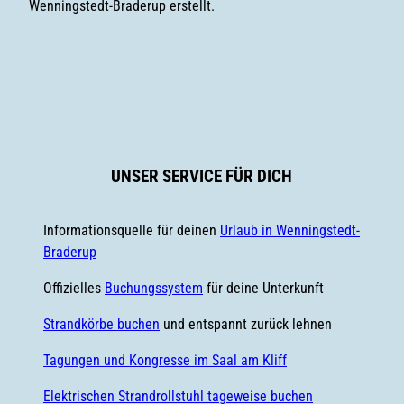
Wenningstedt-Braderup erstellt.
F
i
a
n
c
s
e
t
b
a
o
g
UNSER SERVICE FÜR DICH
o
r
k
a
m
Informationsquelle für deinen
Urlaub in Wenningstedt-
Braderup
Offizielles
Buchungssystem
für deine Unterkunft
Strandkörbe buchen
und entspannt zurück lehnen
Tagungen und Kongresse im Saal am Kliff
Elektrischen Strandrollstuhl tageweise buchen