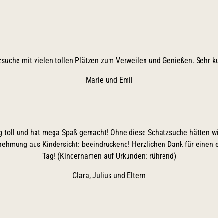
f
suche mit vielen tollen Plätzen zum Verweilen und Genießen. Sehr kur
Marie und Emil
S
ig toll und hat mega Spaß gemacht! Ohne diese Schatzsuche hätten wir
ehmung aus Kindersicht: beeindruckend! Herzlichen Dank für einen e
y
Tag! (Kindernamen auf Urkunden: rührend)
Clara, Julius und Eltern