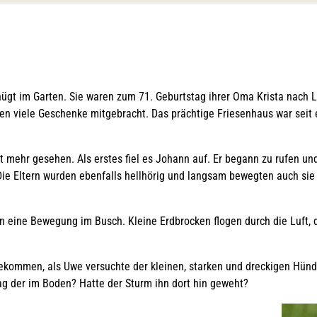
l
t
ügt im Garten. Sie waren zum 71. Geburtstag ihrer Oma Krista nach Li
tten viele Geschenke mitgebracht. Das prächtige Friesenhaus war seit
ht mehr gesehen. Als erstes fiel es Johann auf. Er begann zu rufen u
 Die Eltern wurden ebenfalls hellhörig und langsam bewegten auch sie
ine Bewegung im Busch. Kleine Erdbrocken flogen durch die Luft, d
ekommen, als Uwe versuchte der kleinen, starken und dreckigen Hün
ag der im Boden? Hatte der Sturm ihn dort hin geweht?