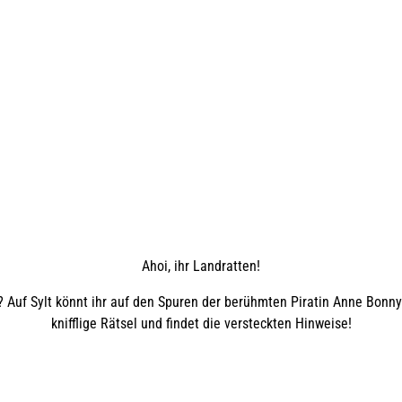
g
o
v
Ahoi, ihr Landratten!
 Auf Sylt könnt ihr auf den Spuren der berühmten Piratin Anne Bonn
knifflige Rätsel und findet die versteckten Hinweise!
o