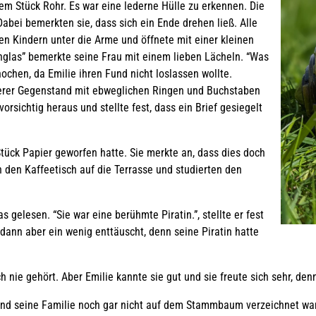
em Stück Rohr. Es war eine lederne Hülle zu erkennen. Die
Dabei bemerkten sie, dass sich ein Ende drehen ließ. Alle
n Kindern unter die Arme und öffnete mit einer kleinen
glas” bemerkte seine Frau mit einem lieben Lächeln. “Was
ochen, da Emilie ihren Fund nicht loslassen wollte.
iterer Gegenstand mit ebweglichen Ringen und Buchstaben
orsichtig heraus und stellte fest, dass ein Brief gesiegelt
Stück Papier geworfen hatte. Sie merkte an, dass dies doch
n den Kaffeetisch auf die Terrasse und studierten den
 gelesen. “Sie war eine berühmte Piratin.”, stellte er fest
Cryptex im Gras
dann aber ein wenig enttäuscht, denn seine Piratin hatte
 nie gehört. Aber Emilie kannte sie gut und sie freute sich sehr, den
r und seine Familie noch gar nicht auf dem Stammbaum verzeichnet wa