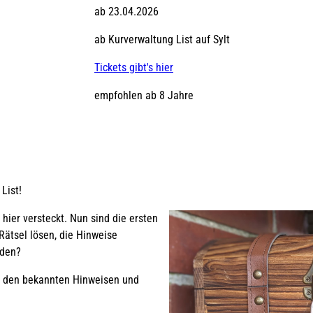
ab 23.04.2026
ab Kurverwaltung List auf Sylt
n
Tickets gibt's hier
empfohlen ab 8 Jahre
L
List!
hier versteckt. Nun sind die ersten
i
Rätsel lösen, die Hinweise
nden?
it den bekannten Hinweisen und