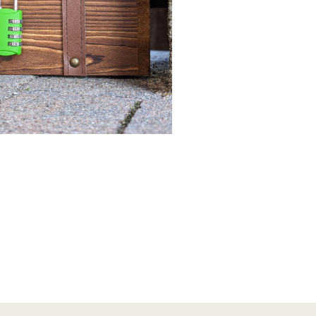
LEBENSWERT
Kurabgabe
Jobbörse |
Leben &
Arbeiten
Sitemap
DE
EN
DA
FR
ES
IT
PL
SW
NO
NL