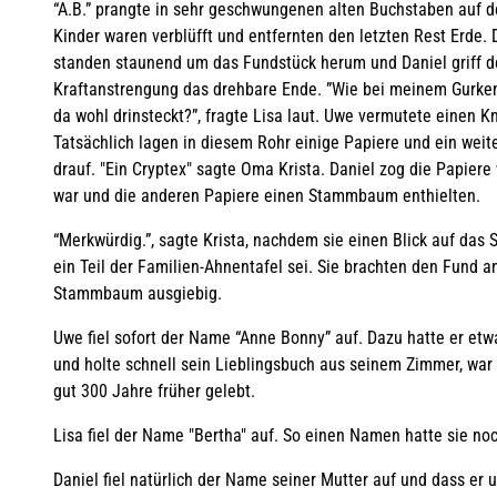
“A.B.” prangte in sehr geschwungenen alten Buchstaben auf d
Kinder waren verblüfft und entfernten den letzten Rest Erde. 
standen staunend um das Fundstück herum und Daniel griff de
Kraftanstrengung das drehbare Ende. ”Wie bei meinem Gurken
da wohl drinsteckt?”, fragte Lisa laut. Uwe vermutete einen Kn
Tatsächlich lagen in diesem Rohr einige Papiere und ein we
drauf. "Ein Cryptex" sagte Oma Krista. Daniel zog die Papiere v
war und die anderen Papiere einen Stammbaum enthielten.
“Merkwürdig.”, sagte Krista, nachdem sie einen Blick auf das 
ein Teil der Familien-Ahnentafel sei. Sie brachten den Fund a
Stammbaum ausgiebig.
Uwe fiel sofort der Name “Anne Bonny” auf. Dazu hatte er etwas
und holte schnell sein Lieblingsbuch aus seinem Zimmer, war 
gut 300 Jahre früher gelebt.
Lisa fiel der Name "Bertha" auf. So einen Namen hatte sie noch
Daniel fiel natürlich der Name seiner Mutter auf und dass e