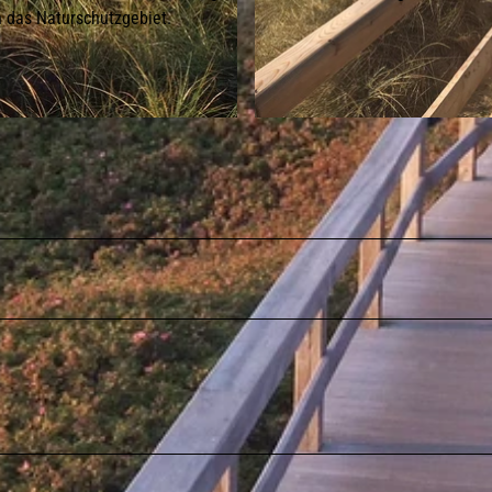
 das Naturschutzgebiet.
© Lynn Scotti / Sylt Marketing GmbH |
CC-BY-SA