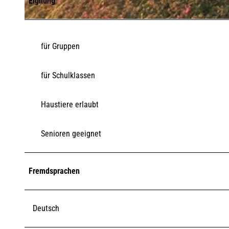
Eignung
© Dinah Boysen / TSK |
CC-BY-SA
für Gruppen
für Schulklassen
Haustiere erlaubt
Senioren geeignet
Fremdsprachen
Deutsch