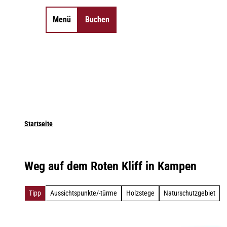
Z
u
Menü
Buchen
Merkzettel
Suche
m
I
n
h
a
l
t
Startseite
Weg auf dem Roten Kliff in Kampen
Tipp
Aussichtspunkte/-türme
Holzstege
Naturschutzgebiet