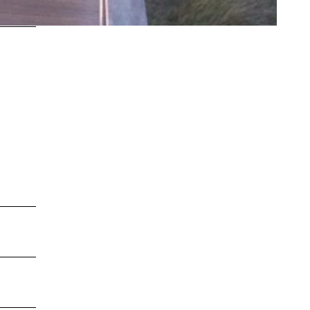
LEBENSWERT
Kurabgabe
Jobbörse |
Leben &
Arbeiten
Sitemap
DE
EN
DA
FR
ES
IT
PL
SW
NO
NL