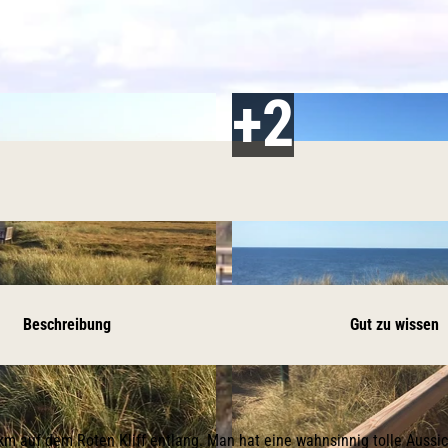
Beschreibung
Gut zu wissen
m auf dem Roten Kliff entlang. Man hat eine wahnsinnig tolle Aussic