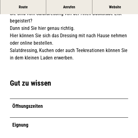
Hausgemachtes zum Mitnehmen oder Bestellen
Route
Anrufen
Website
Sie sind vom Salatdressing von der Alten Backstube List
begeistert?
Dann sind Sie hier genau richtig.
Hier können Sie sich das Dressing mit nach Hause nehmen
oder online bestellen.
Salatdressing, Kuchen oder auch Teekreationen können Sie
in dem kleinen Laden erwerben.
Gut zu wissen
Öffnungszeiten
Eignung