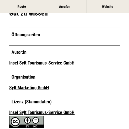
l
Route
Anrufen
Website
Gut zu wissen
o
Q
u
i
Öffnungszeiten
c
k
Autor:in
L
o
Insel Sylt Tourismus-Service GmbH
g
o
Organisation
Sylt Marketing GmbH
Lizenz (Stammdaten)
Insel Sylt Tourismus-Service GmbH