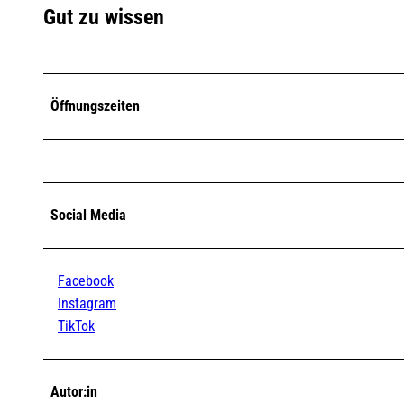
Gut zu wissen
y
H
i
l
f
Öffnungszeiten
i
g
e
r
Social Media
Facebook
Instagram
TikTok
Autor:in