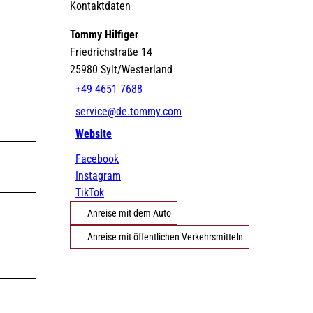
Kontaktdaten
Tommy Hilfiger
©
DE
EN
DA
FR
ES
IT
PL
SW
NO
NL
Friedrichstraße 14
Strände
Gezeiten
Webcams
25980
Sylt/Westerland
+49 4651 7688
service@de.tommy.com
Website
Erlebnisse finden
Facebook
Instagram
TikTok
©
©
Anreise mit dem Auto
Natürlich Sylt
Urlaub mit Hund
Anreise mit öffentlichen Verkehrsmitteln
©