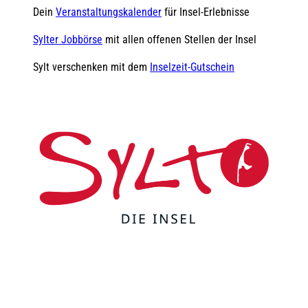
Dein
Veranstaltungskalender
für Insel-Erlebnisse
Sylter Jobbörse
mit allen offenen Stellen der Insel
Sylt verschenken mit dem
Inselzeit-Gutschein
F
Y
I
t
L
a
o
n
i
i
c
u
s
k
n
e
t
t
t
k