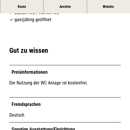
Öffentliche WC Anlage in der Berthin-Bleeg-Straße
Route
Anrufen
Website
✓ Damen WC / Herren WC
✓ ganzjährig geöffnet
Gut zu wissen
Preisinformationen
Die Nutzung der WC Anlage ist kostenfrei.
Fremdsprachen
Deutsch
Sonstige Ausstattung/Einrichtung