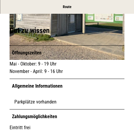
Öffentliche WC-Anlage am Nösse Parkplatz
Route
Gut zu wissen
© SMG/Lynn Scotti
Öffnungszeiten
Mai - Oktober: 9 - 19 Uhr
© SMG/Lynn Scotti
November - April: 9 - 16 Uhr
Allgemeine Informationen
Parkplätze vorhanden
Zahlungsmöglichkeiten
Eintritt frei