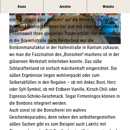
Süßes Schlaraffenland mit eigener Bonbonmanufaktur
Route
Anrufen
Website
Wie gut, dass es eine Unternehmerin gibt, die den Mut hat,
© Lynn Scotti I Sylt Marketing
© Sylter Bonscherei by Melanie Jabobsen
einmal „etwas ganz Anderes“ auf die Beine zu stellen. Die
Sylterin Melanie Jacobsen hat sich mit einer bonbonsüßen
Erlebniswelt ihren speziellen Traum erfüllt. Vor dem Umzug
in die Boysenstraße nach Westerland war die
Bonbonmanufaktur in der Hafenstraße in Rantum zuhause,
© Sylter Bonscherei |
CC-BY-SA
wo man die Faszination des „Bonschen“-machens ist in der
gläsernen Werkstatt miterleben konnte. Das süße
Schlaraffenland ist einfach märchenhaft eingerichtet. Die
süßen Ergebnisse liegen wohlverpackt oder zum
Selberabfüllen in den Regalen – ob mit Anker, Boot, Herz
oder Sylt-Symbol, ob mit Erdbeer-Vanille, Kirsch-Chili oder
Espresso-Schoko-Geschmack. Sogar Firmenlogos können in
die Bonbons integriert werden.
Auch sonst ist die Bonscherei ein wahres
Geschenkeparadies, denn neben den selbsthergestellten
süßen Sachen gibt es zum Beispiel auch Lakritz mit