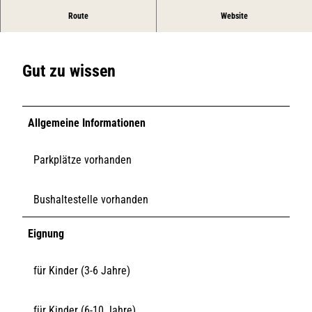
Spielplatz beim Restaurant Samoa Seepferdchen
Route
Website
Gut zu wissen
Allgemeine Informationen
Parkplätze vorhanden
Bushaltestelle vorhanden
Eignung
für Kinder (3-6 Jahre)
für Kinder (6-10 Jahre)