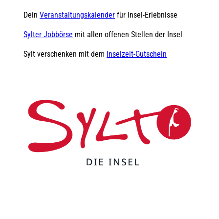
Dein
Veranstaltungskalender
für Insel-Erlebnisse
Sylter Jobbörse
mit allen offenen Stellen der Insel
Sylt verschenken mit dem
Inselzeit-Gutschein
F
Y
I
t
L
a
o
n
i
i
c
u
s
k
n