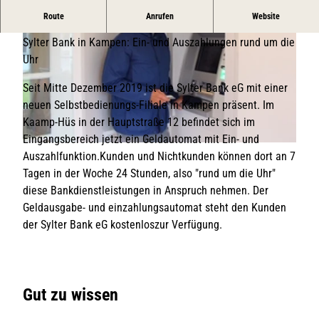
SB-Filiale der Sylter Bank im Kaamp-Hüs
Route
Anrufen
Website
Sylter Bank in Kampen: Ein- und Auszahlungen rund um die
Uhr
Seit Mitte Dezember 2019 ist die Sylter Bank eG mit einer
neuen Selbstbedienungs-Filiale in Kampen präsent. Im
© TSK / Stephanie Hardt
Kaamp-Hüs in der Hauptstraße 12 befindet sich im
Eingangsbereich jetzt ein Geldautomat mit Ein- und
© Sylter Bank eG
Auszahlfunktion.Kunden und Nichtkunden können dort an 7
Tagen in der Woche 24 Stunden, also "rund um die Uhr"
diese Bankdienstleistungen in Anspruch nehmen. Der
Geldausgabe- und einzahlungsautomat steht den Kunden
der Sylter Bank eG kostenloszur Verfügung.
Gut zu wissen