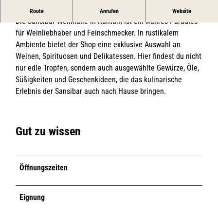
Ein Genuss für Weinliebhaber
Route
Anrufen
Website
Die Sansibar Weinhalle in Rantum ist ein wahres Paradies
für Weinliebhaber und Feinschmecker. In rustikalem
Ambiente bietet der Shop eine exklusive Auswahl an
Weinen, Spirituosen und Delikatessen. Hier findest du nicht
nur edle Tropfen, sondern auch ausgewählte Gewürze, Öle,
Süßigkeiten und Geschenkideen, die das kulinarische
Erlebnis der Sansibar auch nach Hause bringen.
Gut zu wissen
Öffnungszeiten
Eignung