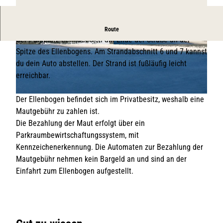
Parken in List auf Sylt
Route
Der Parkplatz befindet sich am Ende der Straße an der
© KV List/Falcon Crest Air
© KV List/Falcon Crest Air
Spitze des Ellenbogens. Am Strandabschnitt 6 und 7 kannst
du dein Auto abstellen. Der Strand ist fußläufig leicht
erreichbar.
Der Ellenbogen befindet sich im Privatbesitz, weshalb eine
© KV List/Falcon Crest Air
Mautgebühr zu zahlen ist.
Die Bezahlung der Maut erfolgt über ein
Parkraumbewirtschaftungssystem, mit
Kennzeichenerkennung. Die Automaten zur Bezahlung der
Mautgebühr nehmen kein Bargeld an und sind an der
Einfahrt zum Ellenbogen aufgestellt.