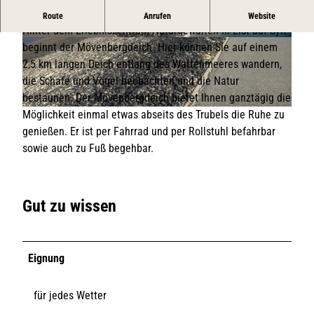
Eine geheime weitere „Aussichtsplattform“ in List auf Sylt
Route
Anrufen
Website
Hinter dem Erlebniszentrum Naturgewalten in List auf Sylt
© Lynn Scotti | Sylt Marketing GmbH |
© Falcon Crest Air 2019 | KV List |
CC-BY-SA
beginnt der Mövenbergdeich. Hier können Sie auf einem
CC-BY-SA
2,5 km langen Deich entlang des Wattenmeeres wandern,
die Schafe und Vögel beobachten und die Natur
bestaunen. Der Mövenbergdeich bietet Ihnen ganztägig die
Möglichkeit einmal etwas abseits des Trubels die Ruhe zu
© Lynn Scotti |SMG |
CC-BY-SA
genießen. Er ist per Fahrrad und per Rollstuhl befahrbar
sowie auch zu Fuß begehbar.
Gut zu wissen
Eignung
für jedes Wetter