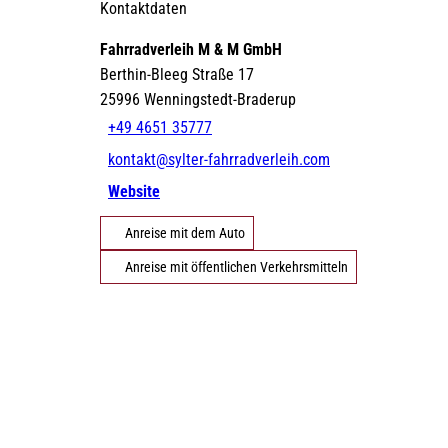
Kontaktdaten
Fahrradverleih M & M GmbH
©
DE
EN
DA
FR
ES
IT
PL
SW
NO
NL
Berthin-Bleeg Straße 17
Strände
Gezeiten
Webcams
25996
Wenningstedt-Braderup
+49 4651 35777
kontakt@sylter-fahrradverleih.com
Website
Erlebnisse finden
Anreise mit dem Auto
Anreise mit öffentlichen Verkehrsmitteln
©
©
Natürlich Sylt
Urlaub mit Hund
©