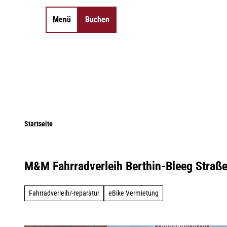
Z
u
Menü
Buchen
Merkzettel
Suche
m
I
n
h
a
l
t
Startseite
M&M Fahrradverleih Berthin-Bleeg Straß
Fahrradverleih/-reparatur
eBike Vermietung