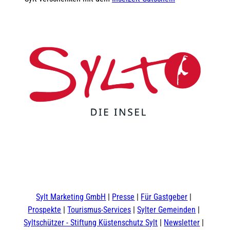
F
Y
I
t
L
a
o
n
i
i
c
u
s
k
n
e
t
t
t
k
b
u
a
o
e
o
b
g
k
d
Sylt Marketing GmbH
Presse
Für Gastgeber
o
e
r
I
Prospekte
Tourismus-Services
Sylter Gemeinden
k
a
n
m
Syltschützer - Stiftung Küstenschutz Sylt
Newsletter