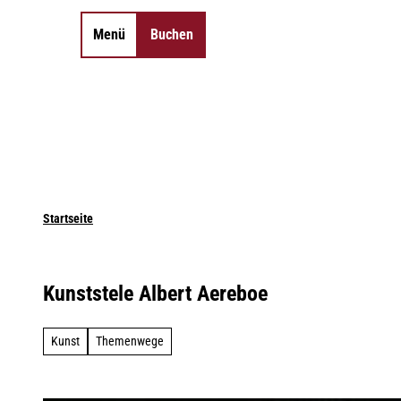
Z
u
Menü
Buchen
Merkzettel
Suche
m
I
n
h
a
l
t
Startseite
Kunststele Albert Aereboe
Kunst
Themenwege