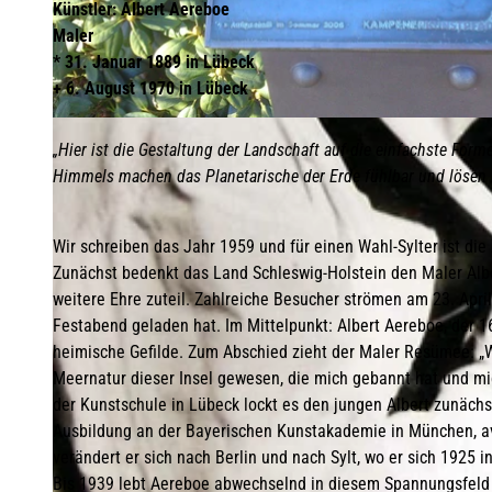
Künstler: Albert Aereboe
Maler
* 31. Januar 1889 in Lübeck
+ 6. August 1970 in Lübeck
© TSK
„Hier ist die Gestaltung der Landschaft auf die einfachste For
Himmels machen das Planetarische der Erde fühlbar und lösen 
Wir schreiben das Jahr 1959 und für einen Wahl-Sylter ist di
Zunächst bedenkt das Land Schleswig-Holstein den Maler Alb
weitere Ehre zuteil. Zahlreiche Besucher strömen am 23. Apr
Festabend geladen hat. Im Mittelpunkt: Albert Aereboe, der 1
heimische Gefilde. Zum Abschied zieht der Maler Resümee: „We
Meernatur dieser Insel gewesen, die mich gebannt hat und m
der Kunstschule in Lübeck lockt es den jungen Albert zunächs
Ausbildung an der Bayerischen Kunstakademie in München, ava
verändert er sich nach Berlin und nach Sylt, wo er sich 1925 in
Bis 1939 lebt Aereboe abwechselnd in diesem Spannungsfeld 