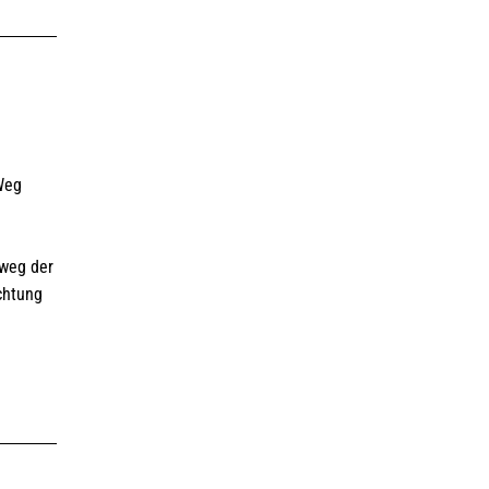
Weg
rweg der
chtung