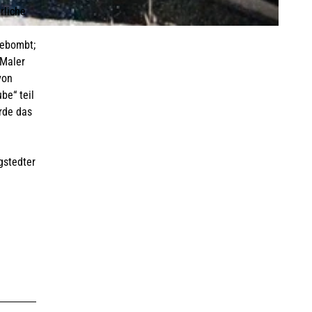
LEBENSWERT
Kurabgabe
Jobbörse |
rliche
Leben &
Arbeiten
gebombt;
 Maler
von
Sitemap
be“ teil
urde das
DE
EN
DA
FR
ES
IT
PL
SW
NO
NL
gstedter