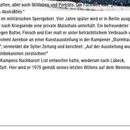
1
n, aber auch Stillleben und Porträts. Die Fachwelt lobt: „Altmeiste
)
 Abstrakten.“
.
im militärischen Sperrgebiet. Vier Jahre später wird er in Berlin aus
j
 nach Kriegsende eine private Malschule unterhält. Ein befreundeter
p
Gegen Butter, Fleisch und Eier malt er unter beträchtlichem Verbrauch 
g
immt Aereboe an einer Kunstausstellung in der Kampener „Sturmhau
“, vermeldet die Sylter Zeitung und berichtet: „Auf der Ausstellung w
Unbekannten zerstochen!“
 Kampens Nachbarort List entworfen hatte, wiederum nach Lübeck,
Sylt. Hier wird er 1970 gemäß seines letzten Willens auf dem Wennin