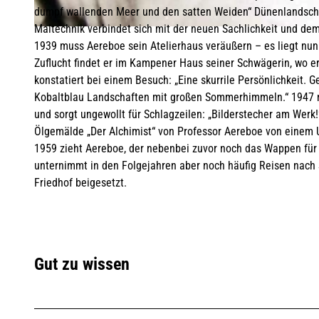
dumpf wallenden Meer und den satten Weiden“ Dünenlandschafte
Maltechnik verbindet sich mit der neuen Sachlichkeit und dem
© TSK
1939 muss Aereboe sein Atelierhaus veräußern – es liegt nun 
Zuflucht findet er im Kampener Haus seiner Schwägerin, wo er
konstatiert bei einem Besuch: „Eine skurrile Persönlichkeit. 
Kobaltblau Landschaften mit großen Sommerhimmeln.“ 1947 n
und sorgt ungewollt für Schlagzeilen: „Bilderstecher am Werk!
Ölgemälde „Der Alchimist“ von Professor Aereboe von einem 
1959 zieht Aereboe, der nebenbei zuvor noch das Wappen für
unternimmt in den Folgejahren aber noch häufig Reisen nach 
Friedhof beigesetzt.
Gut zu wissen