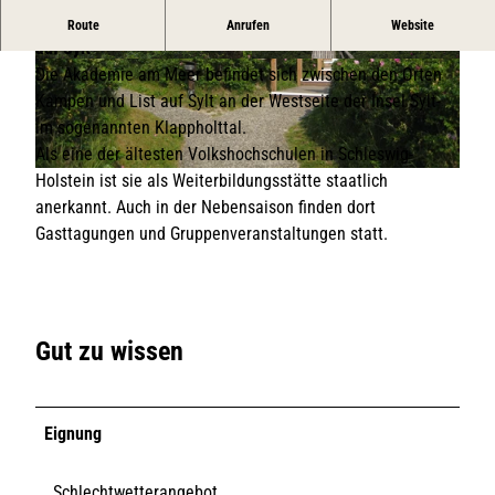
Jugend- und Erwachsenenbildung in den Dünen von List
Route
Anrufen
Website
auf Sylt
© KV List / Annika Orchowski
© KV List / Annika Orchowski
Die Akademie am Meer befindet sich zwischen den Orten
Kampen und List auf Sylt an der Westseite der Insel Sylt-
im sogenannten Klappholttal.
Als eine der ältesten Volkshochschulen in Schleswig-
Holstein ist sie als Weiterbildungsstätte staatlich
© KV List / Annika Orchowski
anerkannt. Auch in der Nebensaison finden dort
Gasttagungen und Gruppenveranstaltungen statt.
Gut zu wissen
Eignung
Schlechtwetterangebot