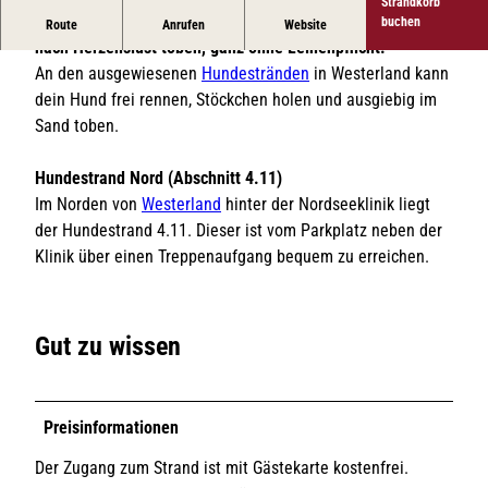
Strandkorb
An den Sylter Hundestränden können deine Vierbeiner
buchen
Route
Anrufen
Website
nach Herzenslust toben, ganz ohne Leinenpflicht.
An den ausgewiesenen
Hundestränden
in Westerland kann
dein Hund frei rennen, Stöckchen holen und ausgiebig im
Sand toben.
Hundestrand Nord (Abschnitt 4.11)
Im Norden von
Westerland
hinter der Nordseeklinik liegt
der Hundestrand 4.11. Dieser ist vom Parkplatz neben der
Klinik über einen Treppenaufgang bequem zu erreichen.
Gut zu wissen
Preisinformationen
Der Zugang zum Strand ist mit Gästekarte kostenfrei.