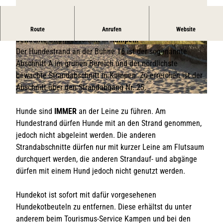
Der Hundestrand an der Buhne 16 ist der nördlichste
Route
Anrufen
Website
bewachte Strandabschnitt in Kampen.
© TSK / Dinah Boysen
© TSK / Dinah Boysen
Der Hundestrand an der Buhne 16 ist der sogenannte
Abschnitt A im grünen Bereich und der nördlichste
bewachte Strandabschnitt in Kampen. Zu erreichen ist der
Abschnitt über den Strandabgang Nr. 25.
© Dinah Boysen | TSK |
CC-BY-SA
Hunde sind
IMMER
an der Leine zu führen. Am
Hundestrand dürfen Hunde mit an den Strand genommen,
jedoch nicht abgeleint werden. Die anderen
Strandabschnitte dürfen nur mit kurzer Leine am Flutsaum
durchquert werden, die anderen Strandauf- und abgänge
dürfen mit einem Hund jedoch nicht genutzt werden.
Hundekot ist sofort mit dafür vorgesehenen
Hundekotbeuteln zu entfernen. Diese erhältst du unter
anderem beim Tourismus-Service Kampen und bei den