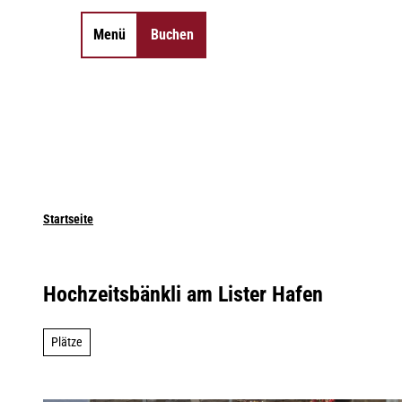
Z
u
Menü
Buchen
Merkzettel
Suche
m
I
n
h
a
l
t
Startseite
Hochzeitsbänkli am Lister Hafen
Plätze