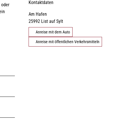
Kontaktdaten
, oder
ein
Am Hafen
©
DE
EN
DA
FR
ES
IT
PL
SW
NO
NL
25992
List auf Sylt
Strände
Gezeiten
Webcams
Anreise mit dem Auto
Anreise mit öffentlichen Verkehrsmitteln
Erlebnisse finden
©
©
Natürlich Sylt
Urlaub mit Hund
©