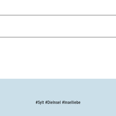
#
Sylt
#
DieInsel
#
Inselliebe