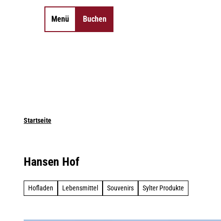
Z
u
Menü
Buchen
Merkzettel
Suche
m
I
n
h
a
l
t
Startseite
Hansen Hof
Hofladen
Lebensmittel
Souvenirs
Sylter Produkte