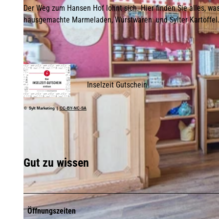
Der Weg zum Hansen Hof lohnt sich. Hier finden Sie alles, was 
hausgemachte Marmeladen, Wurstwaren und Sylter Kartoffel. 
Inselzeit Gutschein
© Sylt Marketing |
CC-BY-NC-SA
Gut zu wissen
Öffnungszeiten