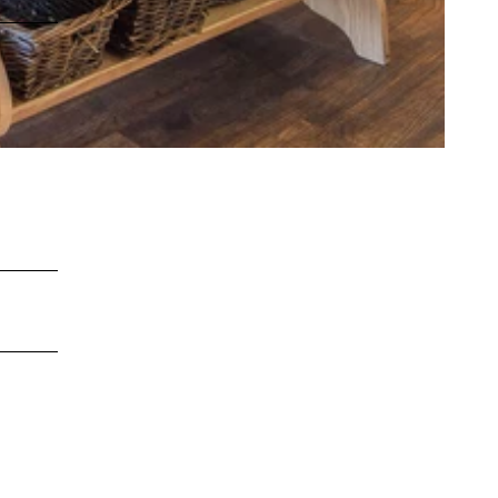
LEBENSWERT
Kurabgabe
Jobbörse |
Leben &
Arbeiten
Sitemap
DE
EN
DA
FR
ES
IT
PL
SW
NO
NL