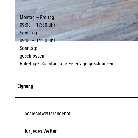
© ISTS/ Andreas Birresborn
Montag – Freitag:
09:00 – 17:30 Uhr
Samstag:
09:00 – 14:00 Uhr
© HansenHof
Sonntag:
geschlossen
Ruhetage: Sonntag, alle Feiertage geschlossen
Eignung
Schlechtwetterangebot
für jedes Wetter