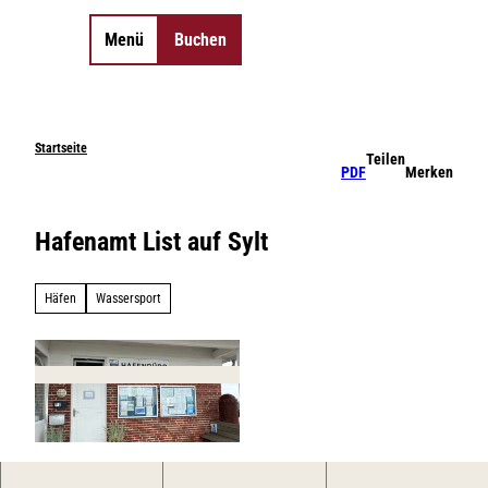
Z
u
Menü
Buchen
Merkzettel
Suche
m
I
©
©
n
©
©
0
Essen & Trinken
h
©
©
©
©
©
©
©
©
Startseite
Sehenswertes
Anreise & Mobilität
Shopping
Aktivitäten
Unterkünfte
Veranstaltungen
Somme
Teilen
©
©
©
a
Inselorte
Camping
PDF
Merken
©
©
©
Wandern
Tickets
Gutscheine
SPA-Anwendungen
Hotel-
Radfahren
Erlebnisse
Schiffs
Strandk
l
Insel-News
Strände
Erlebnisse finden
Natürlich Sylt
angebote
Gruppen-
Tagungs- &
Gezeiten
Webca
t
Urlaub mit Hund
LEBENSWERT
unterkünfte
Eventlocations
Gruppen- &
Kurabgabe
Jobbör
Sitemap
Sitemap
Hafenamt List auf Sylt
Geschäftsreisen
| Lebe
&
Arbeite
Häfen
Wassersport
DE
DE
EN
EN
DA
DA
FR
FR
ES
ES
IT
IT
PL
PL
SW
SW
NO
NO
NL
NL
© Lynn Scotti I Sylt Marketing |
CC-BY-SA