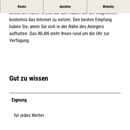
e
Mit diesem freien WLAN können Sie kostenfrei surfen
Route
Anrufen
Website
i
Direkt am Hafen in List auf Sylt haben Sie die Möglichkeit
e
kostenlos das Internet zu nutzen. Den besten Empfang
s
haben Sie, wenn Sie sich in der Nähe des Anlegers
W
aufhalten. Das WLAN steht Ihnen rund um die Uhr zur
L
Verfügung.
A
N
Gut zu wissen
Eignung
für jedes Wetter