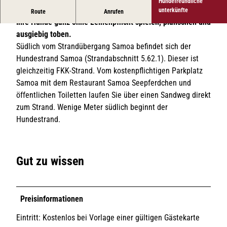
Hundefreundliche
An den ausgewiesenen Hundestränden auf Sylt können
unterkünfte
Route
Anrufen
Ihre Hunde ganz ohne Leinenpflicht spielen, planschen und
ausgiebig toben.
Südlich vom Strandübergang Samoa befindet sich der
Hundestrand Samoa (Strandabschnitt 5.62.1). Dieser ist
gleichzeitig FKK-Strand. Vom kostenpflichtigen Parkplatz
Samoa mit dem Restaurant Samoa Seepferdchen und
öffentlichen Toiletten laufen Sie über einen Sandweg direkt
zum Strand. Wenige Meter südlich beginnt der
Hundestrand.
Gut zu wissen
Preisinformationen
Eintritt: Kostenlos bei Vorlage einer gültigen Gästekarte