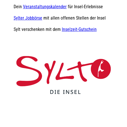
Dein
Veranstaltungskalender
für Insel-Erlebnisse
Sylter Jobbörse
mit allen offenen Stellen der Insel
Sylt verschenken mit dem
Inselzeit-Gutschein
F
Y
I
t
L
a
o
n
i
i
c
u
s
k
n