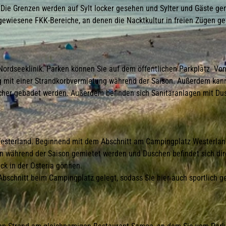
 Die Grenzen werden auf Sylt locker gesehen und Sylter und Gäste ge
gewiesene FKK-Bereiche, an denen die Nacktkultur in freien Zügen g
 Nordseeklinik. Parken können Sie auf dem öffentlichen Parkplatz. Vo
g mit einer Strandkorbvermietung während der Saison. Außerdem kan
cher gebadet werden. Außerdem befinden sich Sanitäranlagen mit Du
Westerland. Beginnend mit dem Abschnitt am Campingplatz Westerlan
en während der Saison gemietet werden und Duschen befindet sich di
ck in der Osteria gönnen.
chnitt beim Campingplatz gelegt, sodass Sie hier auch sportlich ge