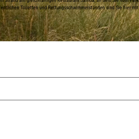
gen Strand am gleichnamigen Restaurant Samoa, an dem Sie vom Park
entlichen Toiletten und Rettungsschwimmerständen sind Sie hier mit