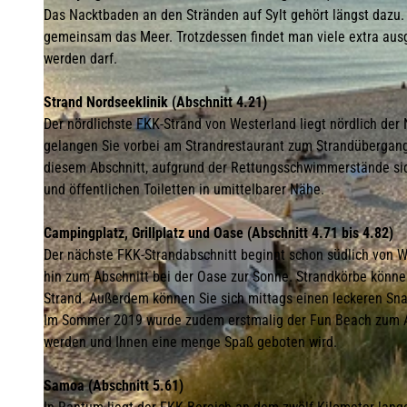
Das Nacktbaden an den Stränden auf Sylt gehört längst dazu.
gemeinsam das Meer. Trotzdessen findet man viele extra aus
werden darf.
Strand Nordseeklinik (Abschnitt 4.21)
Der nördlichste FKK-Strand von Westerland liegt nördlich der
gelangen Sie vorbei am Strandrestaurant zum Strandübergan
diesem Abschnitt, aufgrund der Rettungsschwimmerstände si
und öffentlichen Toiletten in umittelbarer Nähe.
Campingplatz, Grillplatz und Oase (Abschnitt 4.71 bis 4.82)
Der nächste FKK-Strandabschnitt beginnt schon südlich von 
hin zum Abschnitt bei der Oase zur Sonne. Strandkörbe könn
Strand. Außerdem können Sie sich mittags einen leckeren Sna
Im Sommer 2019 wurde zudem erstmalig der Fun Beach zum Abs
werden und Ihnen eine menge Spaß geboten wird.
Samoa (Abschnitt 5.61)