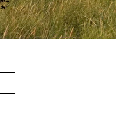
platz
LEBENSWERT
Kurabgabe
Jobbörse |
 der
Leben &
Arbeiten
Sitemap
DE
EN
DA
FR
ES
IT
PL
SW
NO
NL