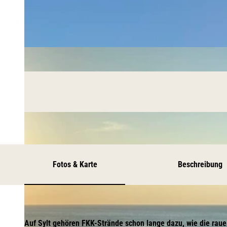
Fotos & Karte
Beschreibung
Auf Sylt gehören FKK-Strände schon lange dazu, wie die rau