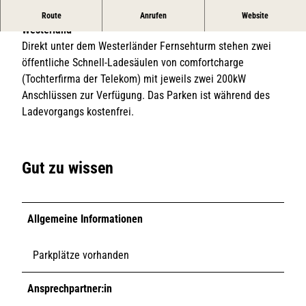
Öffentliche Schnell-Ladesäulen am Telekom Gebäude in
Route
Anrufen
Website
Westerland
Direkt unter dem Westerländer Fernsehturm stehen zwei
öffentliche Schnell-Ladesäulen von comfortcharge
(Tochterfirma der Telekom) mit jeweils zwei 200kW
Anschlüssen zur Verfügung. Das Parken ist während des
Ladevorgangs kostenfrei.
Gut zu wissen
Allgemeine Informationen
Parkplätze vorhanden
Ansprechpartner:in