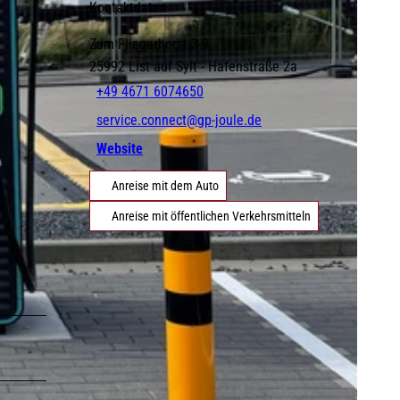
Kontaktdaten
.
Zum Fliegerhorst 3-9
©
DE
EN
DA
FR
ES
IT
PL
SW
NO
NL
25992
List auf Sylt
- Hafenstraße 2a
Strände
Gezeiten
Webcams
+49 4671 6074650
service.connect@gp-joule.de
Website
Anreise mit dem Auto
Erlebnisse finden
Anreise mit öffentlichen Verkehrsmitteln
©
©
Natürlich Sylt
Urlaub mit Hund
©