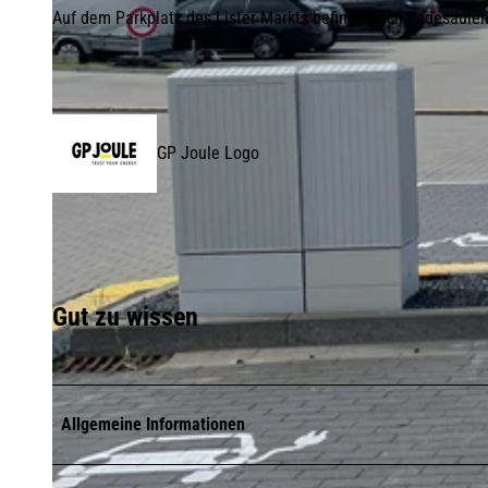
Auf dem Parkplatz des Lister Markts befindet sich Ladesäule
GP Joule Logo
Gut zu wissen
Allgemeine Informationen