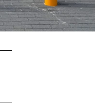
LEBENSWERT
Kurabgabe
Jobbörse |
Leben &
Arbeiten
Sitemap
DE
EN
DA
FR
ES
IT
PL
SW
NO
NL