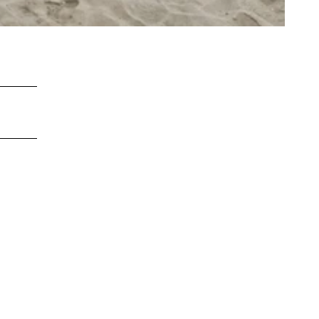
LEBENSWERT
Kurabgabe
Jobbörse |
Leben &
Arbeiten
Sitemap
DE
EN
DA
FR
ES
IT
PL
SW
NO
NL