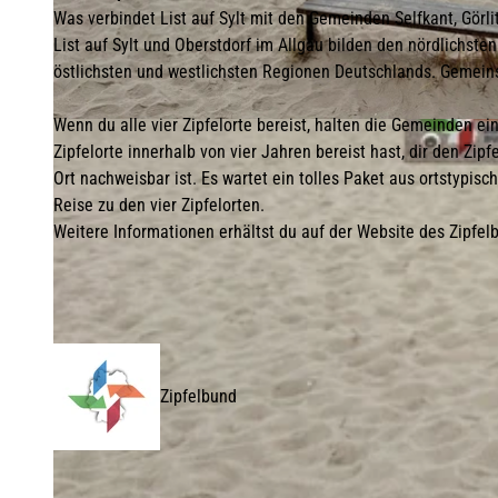
Was verbindet List auf Sylt mit den Gemeinden Selfkant, Görli
List auf Sylt und Oberstdorf im Allgäu bilden den nördlichste
östlichsten und westlichsten Regionen Deutschlands. Gemeinsa
Wenn du alle vier Zipfelorte bereist, halten die Gemeinden ein
© Lynn Scotti I Sylt Marketing |
CC-BY-SA
Zipfelorte innerhalb von vier Jahren bereist hast, dir den Z
Ort nachweisbar ist. Es wartet ein tolles Paket aus ortstypis
Reise zu den vier Zipfelorten.
Weitere Informationen erhältst du auf der Website des Zipfe
Zipfelbund