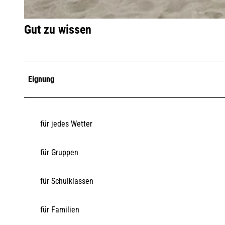
© Lynn Scotti I Sylt Marketing |
CC-BY-SA
Gut zu wissen
Eignung
für jedes Wetter
für Gruppen
für Schulklassen
für Familien