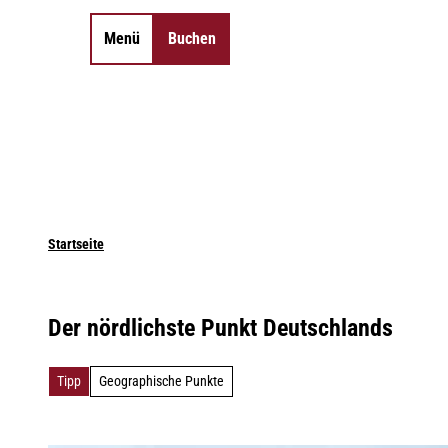
Z
u
Menü
Buchen
Merkzettel
Suche
m
I
n
h
a
l
t
Startseite
Der nördlichste Punkt Deutschlands
Tipp
Geographische Punkte