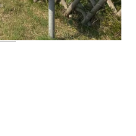
LEBENSWERT
Kurabgabe
Jobbörse |
Leben &
Arbeiten
Sitemap
DE
EN
DA
FR
ES
IT
PL
SW
NO
NL