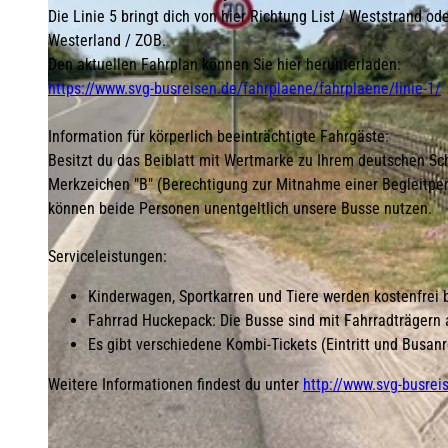
Die Linie 5 bringt dich von hier Richtung List / Weststrand o
Westerland / ZOB.
Den aktuellen Fahrplan können Sie hier herunterladen:
https://www.svg-busreisen.de/fahrplaene/fahrplaene/linie-1/
Information für körperlich beeinträchtigte Fahrgäste:
Besitzt du das Beiblatt mit Wertmarke zu Ihrem deutschen Sch
Merkzeichen "B" (Berechtigung zur Mitnahme einer Begleitper
können beide Personen unentgeltlich unsere Busse nutzen.
Serviceleistungen:
Kinderwagen, Sportkarren und Tiere werden kostenfrei 
Fahrrad Huckepack: Die Busse sind mit Fahrradträgern 
Es gibt verschiedene Kombi-Tickets (Eintritt und Busanr
Weitere Informationen findest du unter
http://www.svg-busrei