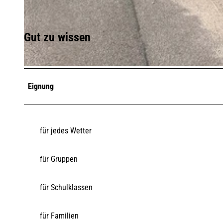
© KV List/A. Orchowski
Gut zu wissen
© KV List/A. Orchowski
Eignung
für jedes Wetter
für Gruppen
für Schulklassen
für Familien