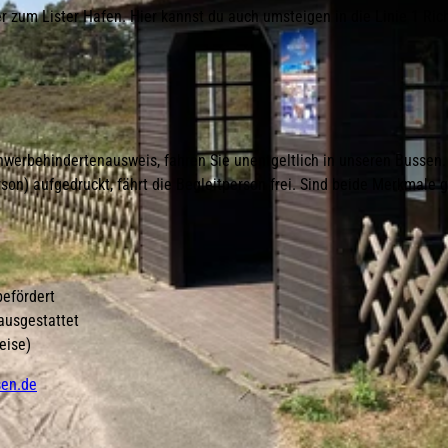
der zum Lister Hafen. Hier kannst du auch umsteigen in die Linie 1 Ric
werbehindertenausweis, fahren Sie unentgeltlich in unseren Bussen. 
son) aufgedruckt, fährt die Begleitperson frei. Sind beide Merkmale
befördert
ausgestattet
eise)
sen.de