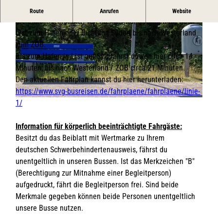
Bushaltestelle in List auf Sylt
Route
Anrufen
Website
Die Linie 1 bringt dich von hier Richtung Norden bis nach
List zum Hafen oder Richtung Süden bis nach Westerland
zum ZOB.
Bis zum Hafen in List auf Sylt fährst du von hier circa 14
Minuten, bis nach Westerland / ZOB circa 21 Minuten.
Den aktuellen Fahrplan kannst du hier herunterladen:
© KV List/A. Orchowski
https://www.svg-busreisen.de/fahrplaene/fahrplaene/linie-
1/
© KV List/A. Orchowski
Information für körperlich beeinträchtigte Fahrgäste:
Besitzt du das Beiblatt mit Wertmarke zu Ihrem
deutschen Schwerbehindertenausweis, fährst du
unentgeltlich in unseren Bussen. Ist das Merkzeichen "B"
(Berechtigung zur Mitnahme einer Begleitperson)
aufgedruckt, fährt die Begleitperson frei. Sind beide
Merkmale gegeben können beide Personen unentgeltlich
unsere Busse nutzen.