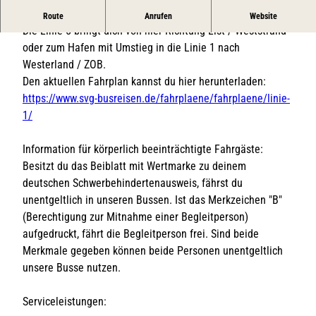
Bushaltestelle in List auf Sylt
Route
Anrufen
Website
Die Linie 5 bringt dich von hier Richtung List / Weststrand
oder zum Hafen mit Umstieg in die Linie 1 nach
Westerland / ZOB.
Den aktuellen Fahrplan kannst du hier herunterladen:
https://www.svg-busreisen.de/fahrplaene/fahrplaene/linie-
1/
Information für körperlich beeinträchtigte Fahrgäste:
Besitzt du das Beiblatt mit Wertmarke zu deinem
deutschen Schwerbehindertenausweis, fährst du
unentgeltlich in unseren Bussen. Ist das Merkzeichen "B"
(Berechtigung zur Mitnahme einer Begleitperson)
aufgedruckt, fährt die Begleitperson frei. Sind beide
Merkmale gegeben können beide Personen unentgeltlich
unsere Busse nutzen.
Serviceleistungen: