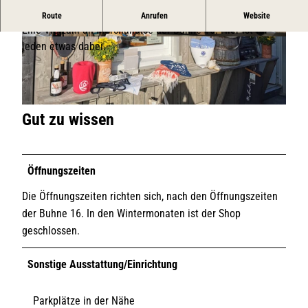
Der Buhne 16 Store.
Route
Anrufen
Website
Eine Vielzahl an Merchandise der Buhne 16. Hier ist für
© TSK / Stephanie Hardt |
CC-BY
© TSK / Stephanie Hardt
jeden etwas dabei.
© TSK / Stephanie Hardt |
CC-BY
Gut zu wissen
Öffnungszeiten
Die Öffnungszeiten richten sich, nach den Öffnungszeiten
der Buhne 16. In den Wintermonaten ist der Shop
geschlossen.
Sonstige Ausstattung/Einrichtung
Parkplätze in der Nähe