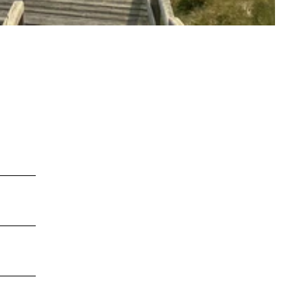
LEBENSWERT
Kurabgabe
Jobbörse |
Leben &
Arbeiten
Sitemap
DE
EN
DA
FR
ES
IT
PL
SW
NO
NL