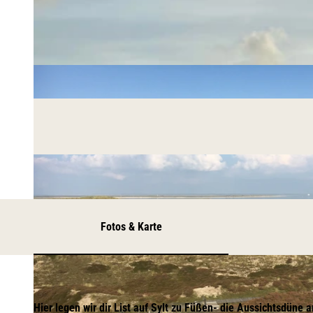
Fotos & Karte
Hier legen wir dir List auf Sylt zu Füßen- die Aussichtsdüne 