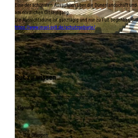
Eine der schönsten Aussichten über die Dünenlandschaft und 
am nördlichen Ortseingang.
Die Aussichtsdüne ist ganztägig und nur zu Fuß begehbar. Bi
https://www.insel-sylt.de/schutzgebiete/
.
© Lynn Scotti I Sylt Marketing |
CC-BY-SA
Gut zu wissen
Eignung
für Gruppen