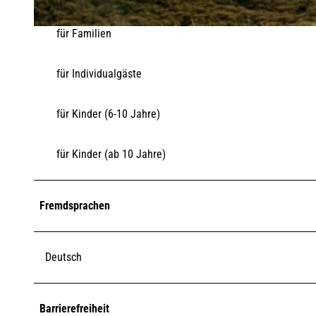
für Familien
© Marie Pohl |
CC-BY-SA
für Individualgäste
für Kinder (6-10 Jahre)
für Kinder (ab 10 Jahre)
Fremdsprachen
Deutsch
Barrierefreiheit