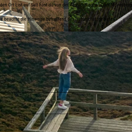
den Ort List auf Sylt hast du von der Aussichtsdüne in der Mövenber
tte beachte die Hinweise betreffend des Naturschutzgebietes
© A. Orchowski | KV List