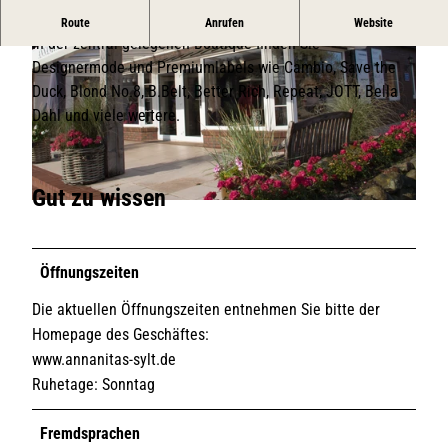
Boutique für Damenmode
Route
Anrufen
Website
In der zentral gelegenen Boutique finden Sie
Designermode und Premiumlabels wie Cambio, Save the
Duck, Blond No.8, B.Belt, Better Rich, Repeat, JOTT, Bella
Dahl und viele weitere.
© TSWB
Gut zu wissen
© TSWB
Öffnungszeiten
Die aktuellen Öffnungszeiten entnehmen Sie bitte der
Homepage des Geschäftes:
www.annanitas-sylt.de
Ruhetage: Sonntag
Fremdsprachen